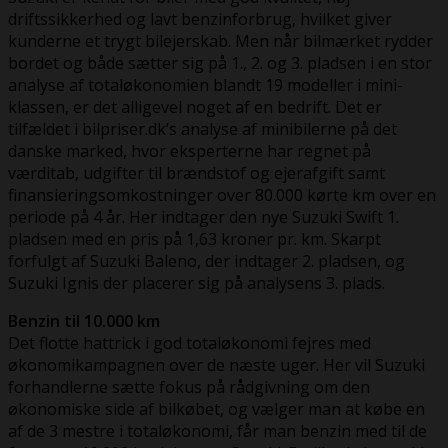
driftssikkerhed og lavt benzinforbrug, hvilket giver
kunderne et trygt bilejerskab. Men når bilmærket rydder
bordet og både sætter sig på 1., 2. og 3. pladsen i en stor
analyse af totaløkonomien blandt 19 modeller i mini-
klassen, er det alligevel noget af en bedrift. Det er
tilfældet i bilpriser.dk’s analyse af minibilerne på det
danske marked, hvor eksperterne har regnet på
værditab, udgifter til brændstof og ejerafgift samt
finansieringsomkostninger over 80.000 kørte km over en
periode på 4 år. Her indtager den nye Suzuki Swift 1.
pladsen med en pris på 1,63 kroner pr. km. Skarpt
forfulgt af Suzuki Baleno, der indtager 2. pladsen, og
Suzuki Ignis der placerer sig på analysens 3. plads.
Benzin til 10.000 km
Det flotte hattrick i god totaløkonomi fejres med
økonomikampagnen over de næste uger. Her vil Suzuki
forhandlerne sætte fokus på rådgivning om den
økonomiske side af bilkøbet, og vælger man at købe en
af de 3 mestre i totaløkonomi, får man benzin med til de