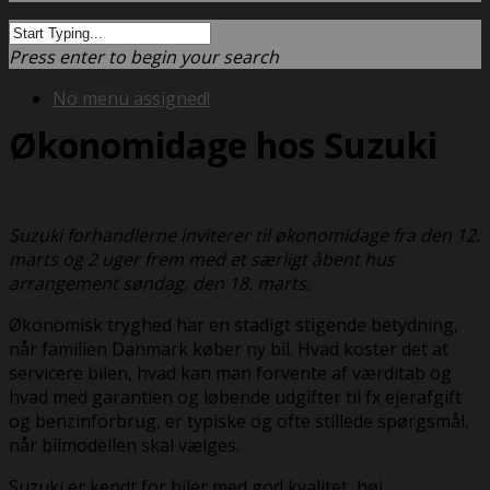
Press enter to begin your search
No menu assigned!
Økonomidage hos Suzuki
Suzuki forhandlerne inviterer til økonomidage fra den 12.
marts og 2 uger frem med et særligt åbent hus
arrangement søndag, den 18. marts.
Økonomisk tryghed har en stadigt stigende betydning,
når familien Danmark køber ny bil. Hvad koster det at
servicere bilen, hvad kan man forvente af værditab og
hvad med garantien og løbende udgifter til fx ejerafgift
og benzinforbrug, er typiske og ofte stillede spørgsmål,
når bilmodellen skal vælges.
Suzuki er kendt for biler med god kvalitet, høj