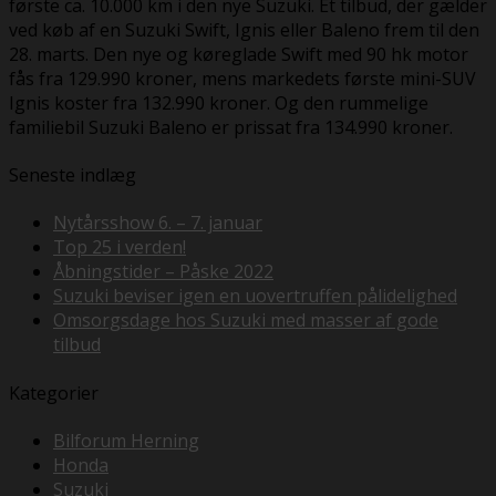
første ca. 10.000 km i den nye Suzuki. Et tilbud, der gælder
ved køb af en Suzuki Swift, Ignis eller Baleno frem til den
28. marts. Den nye og køreglade Swift med 90 hk motor
fås fra 129.990 kroner, mens markedets første mini-SUV
Ignis koster fra 132.990 kroner. Og den rummelige
familiebil Suzuki Baleno er prissat fra 134.990 kroner.
Seneste indlæg
Nytårsshow 6. – 7. januar
Top 25 i verden!
Åbningstider – Påske 2022
Suzuki beviser igen en uovertruffen pålidelighed
Omsorgsdage hos Suzuki med masser af gode
tilbud
Kategorier
Bilforum Herning
Honda
Suzuki