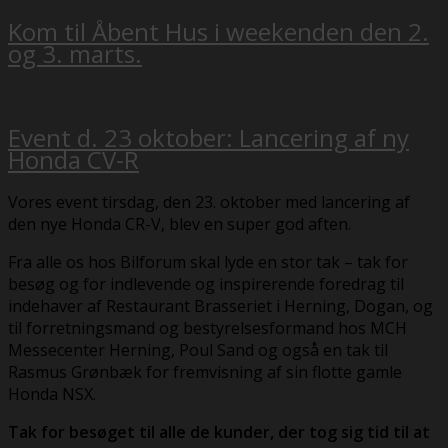
Kom til Åbent Hus i weekenden den 2.
og 3. marts.
Event d. 23 oktober: Lancering af ny
Honda CV-R
Vores event tirsdag, den 23. oktober med lancering af
den nye Honda CR-V, blev en super god aften.
Fra alle os hos Bilforum skal lyde en stor tak – tak for
besøg og for indlevende og inspirerende foredrag til
indehaver af Restaurant Brasseriet i Herning, Dogan, og
til forretningsmand og bestyrelsesformand hos MCH
Messecenter Herning, Poul Sand og også en tak til
Rasmus Grønbæk for fremvisning af sin flotte gamle
Honda NSX.
Tak for besøget til alle de kunder, der tog sig tid til at