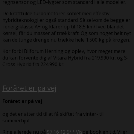
regnsensor og LED-lygter som standard i alle modeller.
De kraftfulde turbomotorer koblet med effektiv
hybridteknologi er også standard. Så selvom de begge er
i energiklasse A+ og klarer op til 18,5 km/l ved blandet
kørsel, får du masser af trækkraft. Og som noget helt nyt
kan de tunge drenge nu trække hele 1.500 kg på krogen.
Kør forbi Bilforum Herning og oplev, hvor meget mere
du kan forvente dig af Vitara Hybrid fra 219.990 kr. og S-
Cross Hybrid fra 224.990 kr.
Foråret er på vej
Foråret er på vej
og det er atter tid til at få skiftet fra vinter- til
sommerhjul.
Ring allerede nu på
97 16 12 5** Vis
og book en tid. Vi er