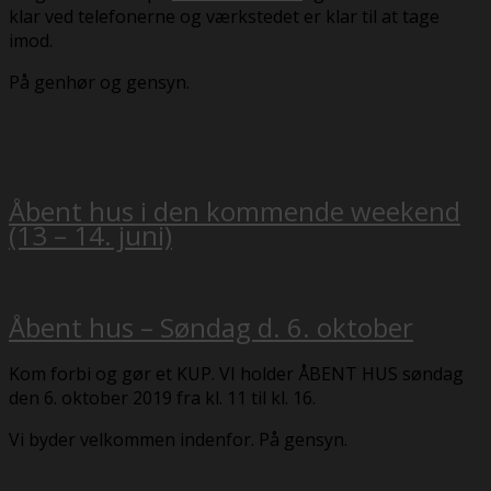
klar ved telefonerne og værkstedet er klar til at tage
imod.
På genhør og gensyn.
Åbent hus i den kommende weekend
(13 – 14. juni)
Åbent hus – Søndag d. 6. oktober
Kom forbi og gør et KUP. VI holder ÅBENT HUS søndag
den 6. oktober 2019 fra kl. 11 til kl. 16.
Vi byder velkommen indenfor. På gensyn.