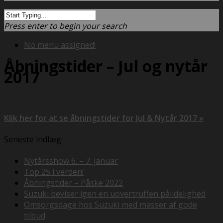
Press enter to begin your search
No menu assigned!
Åbningstider – Jul og nytår
2017
Klik her for at se åbningstider for Jul & Nytår 2017 »
Seneste indlæg
Nytårsshow 6. – 7. januar
Top 25 i verden!
Åbningstider – Påske 2022
Suzuki beviser igen en uovertruffen pålidelighed
Omsorgsdage hos Suzuki med masser af gode
tilbud