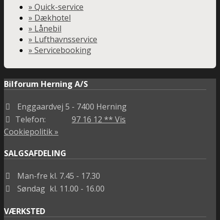
» Quick-service
» Dækhotel
» Lånebil
» Lufthavnsservice
» Servicebooking
Bilforum Herning A/S
Enggaardvej 5
- 7400 Herning
Telefon:
97 16 12 ** Vis
Cookiepolitik »
SALGSAFDELING
Man-fre
kl. 7.45 - 17.30
Søndag
kl. 11.00 - 16.00
VÆRKSTED