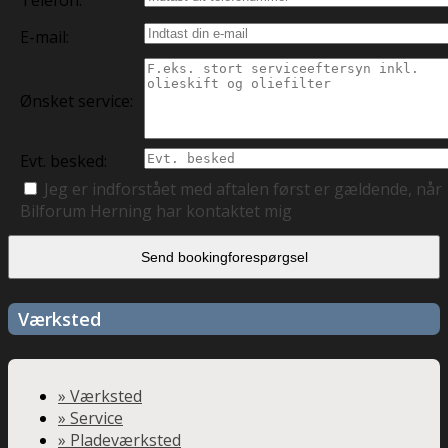
Telefon:
E-mail:
Ønsket service:
Evt. besked:
Jeg er indforstået med aftalen først er gældende, når
Bilforum Herning har kontaktet mig
Værksted
» Værksted
» Service
» Pladeværksted